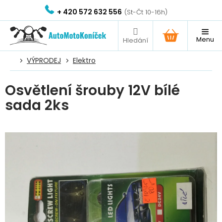
Přejít
+ 420 572 632 556
na
obsah
NÁKUPNÍ
KOŠÍK
VÝPRODEJ
Elektro
Osvětlení šrouby 12V bílé
sada 2ks