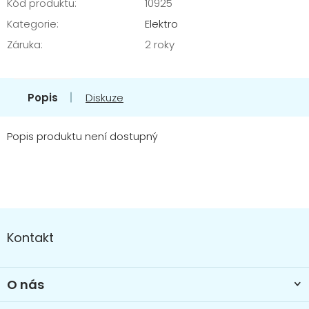
Kód produktu:
10925
Kategorie
:
Elektro
Záruka
:
2 roky
Popis
Diskuze
Popis produktu není dostupný
Z
á
Kontakt
p
a
t
O nás
í