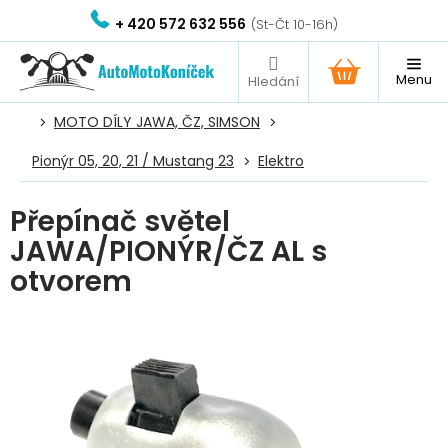
Přejít
+ 420 572 632 556
na
obsah
NÁKUPNÍ
KOŠÍK
MOTO DÍLY JAWA, ČZ, SIMSON
Pionýr 05, 20, 21 / Mustang 23
Elektro
Přepínač světel
JAWA/PIONÝR/ČZ AL s
otvorem