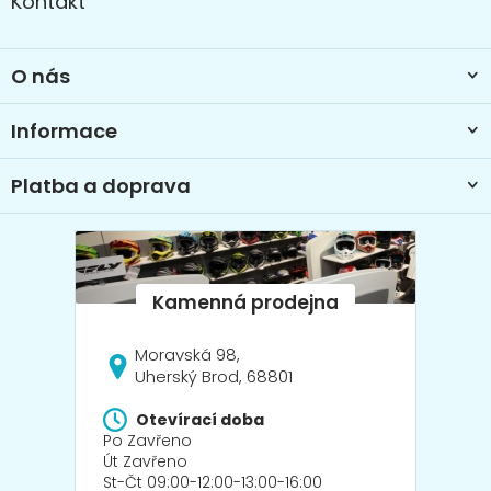
Kontakt
p
a
t
O nás
í
Informace
Platba a doprava
Moravská 98,
Uherský Brod, 68801
Otevírací doba
Po Zavřeno
Út Zavřeno
St-Čt 09:00-12:00-13:00-16:00