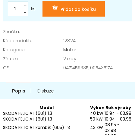
Měrná
cena:
ks
Přidat do košíku
Značka:
Kód produktu:
12824
Kategorie
:
Motor
Záruka
:
2 roky
OE
:
047145933E, 005435174
Popis
Diskuze
Model
Výkon
Rok výroby
SKODA FELICIA I (6U1) 1.3
40 kW
10.94 - 03.98
SKODA FELICIA I (6U1) 1.3
50 kW
10.94 - 03.98
08.95 -
SKODA FELICIA I kombík (6U5) 1.3
43 kW
03.98