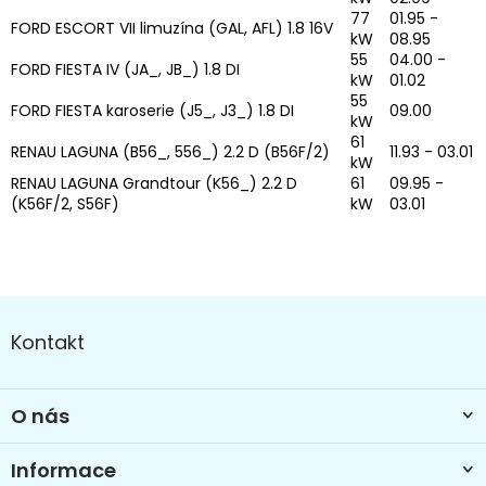
77
01.95 -
FORD ESCORT VII limuzína (GAL, AFL) 1.8 16V
kW
08.95
55
04.00 -
FORD FIESTA IV (JA_, JB_) 1.8 DI
kW
01.02
55
FORD FIESTA karoserie (J5_, J3_) 1.8 DI
09.00
kW
61
RENAU LAGUNA (B56_, 556_) 2.2 D (B56F/2)
11.93 - 03.01
kW
RENAU LAGUNA Grandtour (K56_) 2.2 D
61
09.95 -
(K56F/2, S56F)
kW
03.01
Z
á
Kontakt
p
a
t
O nás
í
Informace