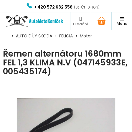
Přejít
+ 420 572 632 556
na
obsah
NÁKUPNÍ
KOŠÍK
AUTO DÍLY ŠKODA
FELICIA
Motor
Řemen alternátoru 1680mm
FEL 1,3 KLIMA N.V (047145933E,
005435174)