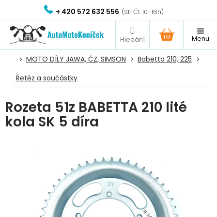
Přejít
+ 420 572 632 556
na
obsah
NÁKUPNÍ
KOŠÍK
MOTO DÍLY JAWA, ČZ, SIMSON
Babetta 210, 225
Řetěz a součástky
Rozeta 51z BABETTA 210 lité
kola SK 5 díra