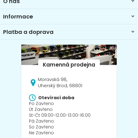
O nás
í
Informace
Platba a doprava
Moravská 98,
Uherský Brod, 68801
Otevírací doba
Po Zavřeno
Út Zavřeno
St-Čt 09:00-12:00-13:00-16:00
Pá Zavřeno
So Zavřeno
Ne Zavřeno