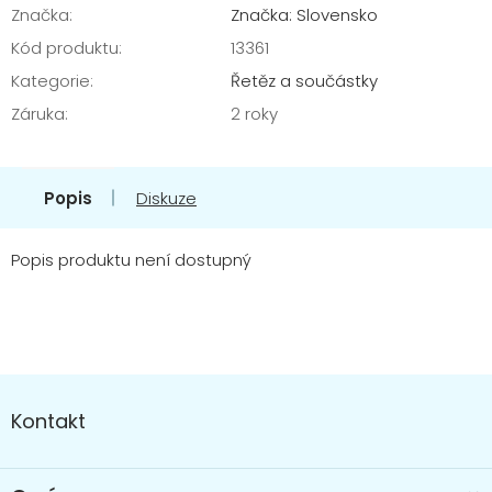
Značka:
Značka: Slovensko
Kód produktu:
13361
Kategorie
:
Řetěz a součástky
Záruka
:
2 roky
Popis
Diskuze
Popis produktu není dostupný
Z
á
Kontakt
p
a
t