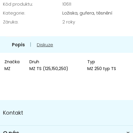
Kód produktu:
10611
Kategorie
:
Ložiska, gufera, těsnění
Záruka
:
2 roky
Popis
Diskuze
Značka
Druh
Typ
MZ
MZ TS (125,150,250)
MZ 250 typ TS
Z
á
Kontakt
p
a
t
O nás