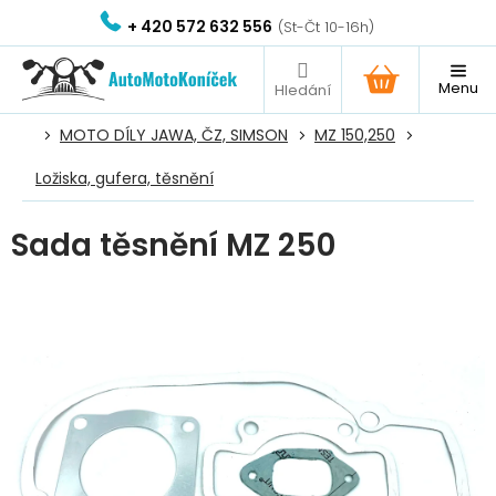
Přejít
+ 420 572 632 556
na
obsah
NÁKUPNÍ
KOŠÍK
MOTO DÍLY JAWA, ČZ, SIMSON
MZ 150,250
Ložiska, gufera, těsnění
Sada těsnění MZ 250