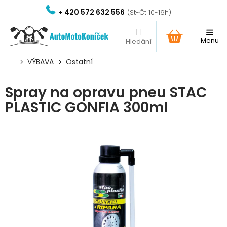
Přejít
+ 420 572 632 556
na
obsah
NÁKUPNÍ
KOŠÍK
VÝBAVA
Ostatní
Spray na opravu pneu STAC
PLASTIC GONFIA 300ml