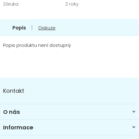
Záruka
:
2 roky
Popis
Diskuze
Popis produktu není dostupný
Z
á
Kontakt
p
a
t
O nás
í
Informace