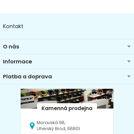
Z
á
Kontakt
p
a
t
O nás
í
Informace
Platba a doprava
Moravská 98,
Uherský Brod, 68801