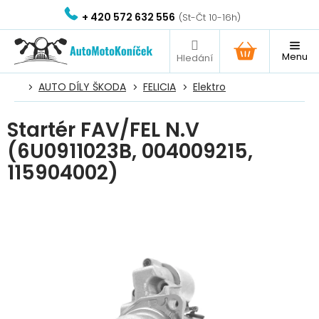
Přejít
+ 420 572 632 556
na
obsah
NÁKUPNÍ
KOŠÍK
AUTO DÍLY ŠKODA
FELICIA
Elektro
Startér FAV/FEL N.V
(6U0911023B, 004009215,
115904002)