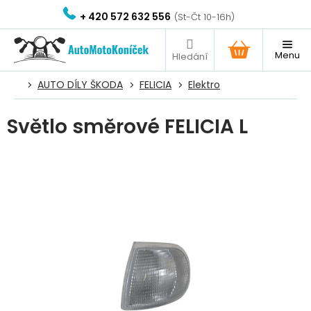
Přejít
+ 420 572 632 556
na
obsah
NÁKUPNÍ
KOŠÍK
AUTO DÍLY ŠKODA
FELICIA
Elektro
Světlo směrové FELICIA L