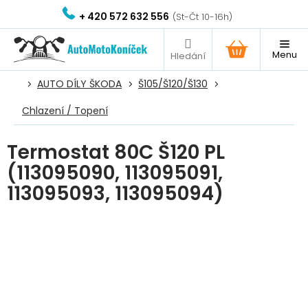
Přejít
+ 420 572 632 556
na
obsah
NÁKUPNÍ
KOŠÍK
AUTO DÍLY ŠKODA
Š105/Š120/Š130
Chlazení / Topení
Termostat 80C Š120 PL
(113095090, 113095091,
113095093, 113095094)