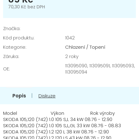
70,30 Kč bez DPH
Měrná
cena:
Značka:
Kód produktu:
1042
Kategorie
:
Chlazení / Topení
Záruka
:
2 roky
113095090, 113095091, 113095093,
OE
:
113095094
Popis
Diskuze
Model Výkon Rok výroby
SKODA 105,120 (742) 1.0 105 S,L 34 kW 08.76 - 12.90
SKODA 105,120 (742) 1.0 105 S,L,GL 33 kW 08.76 - 08.83
SKODA 105,120 (742) 1.2 120 L 38 kW 08.76 - 12.90
SKODA 105,120 (742) 1.2 120 LS 43 kW 08.76 - 12.90