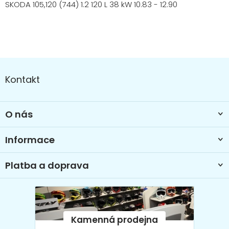
SKODA 105,120 (744) 1.2 120 L 38 kW 10.83 - 12.90
Z
á
Kontakt
p
a
t
O nás
í
Informace
Platba a doprava