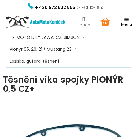
Přejít
+ 420 572 632 556
na
obsah
NÁKUPNÍ
KOŠÍK
MOTO DÍLY JAWA, ČZ, SIMSON
Pionýr 05, 20, 21 / Mustang 23
Ložiska, gufera, těsnění
Těsnění víka spojky PIONÝR
0,5 CZ+