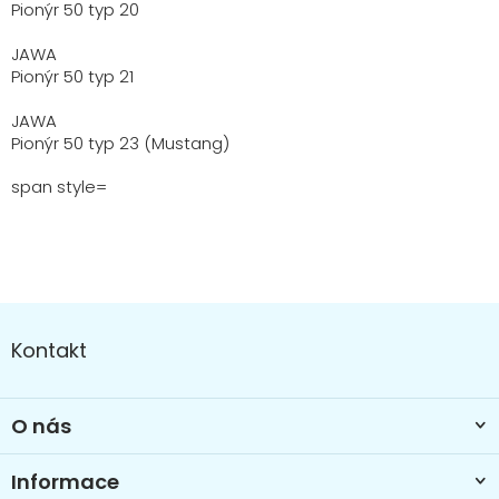
Pionýr 50 typ 20
JAWA
Pionýr 50 typ 21
JAWA
Pionýr 50 typ 23 (Mustang)
span style=
Z
á
Kontakt
p
a
t
O nás
í
Informace