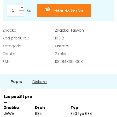
Měrná
cena:
ks
Přidat do košíku
Značka:
Značka: Taiwan
Kód produktu:
10318
Kategorie
:
Ostatní
Záruka
:
2 roky
EAN
:
1000143300003
Popis
Diskuze
Lze použít pro
...
Značka
Druh
Typ
JAWA
634
350 typ 634