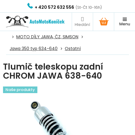
Přejít
+ 420 572 632 556
na
obsah
NÁKUPNÍ
KOŠÍK
MOTO DÍLY JAWA, ČZ, SIMSON
Jawa 350 typ 634-640
Ostatní
Tlumič teleskopu zadní
CHROM JAWA 638-640
Naše produkty