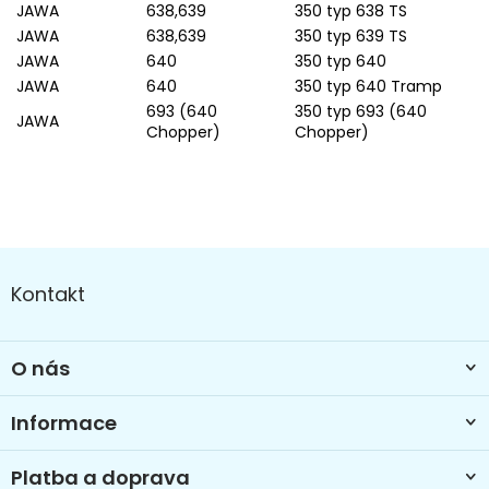
JAWA
638,639
350 typ 638 TS
JAWA
638,639
350 typ 639 TS
JAWA
640
350 typ 640
JAWA
640
350 typ 640 Tramp
693 (640
350 typ 693 (640
JAWA
Chopper)
Chopper)
Z
á
Kontakt
p
a
t
O nás
í
Informace
Platba a doprava