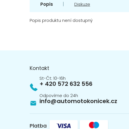
Popis
Diskuze
Popis produktu není dostupný
Z
á
p
Kontakt
a
t
+ 420 572 632 556
í
info
@
automotokonicek.cz
Platba