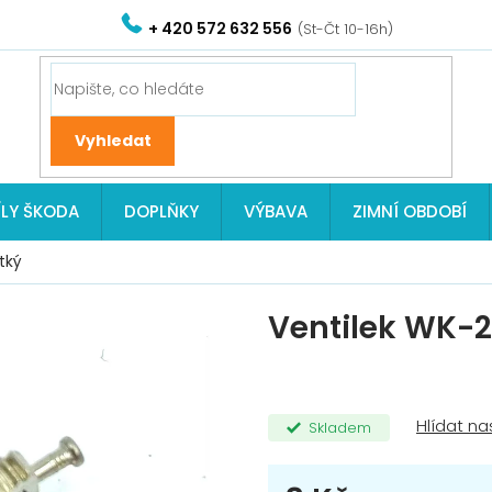
+ 420 572 632 556
ÍLY ŠKODA
DOPLŇKY
VÝBAVA
ZIMNÍ OBDOBÍ
tký
Ventilek WK-2
Skladem