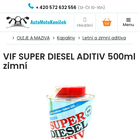
Přejít
+ 420 572 632 556
na
obsah
NÁKUPNÍ
KOŠÍK
OLEJE A MAZIVA
Kapaliny
Letní a zimní aditiva
VIF SUPER DIESEL ADITIV 500ml
zimní