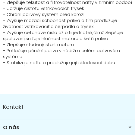
- Zlepšuje tekutost a filtrovatelnost nafty v zimním období
- Udržuje čistotu vstřikovacích trysek
- Chrání palivový systém před korozí
- Zvyšuje mazací schopnost paliva a tím prodlužuje
životnost vstřikovacího čerpadla a trysek
- Zvyšuje cetanové číslo až o 5 jednotek,čímž zlepšuje
spalování,snižuje hlučnost motoru a šetří palivo
- Zlepšuje studený start motoru
- Potlačuje pěnění paliva v nádrži a celém palivovém
systému
- Stabilizuje naftu a prodlužuje její skladovací dobu
Z
á
Kontakt
p
a
t
O nás
í