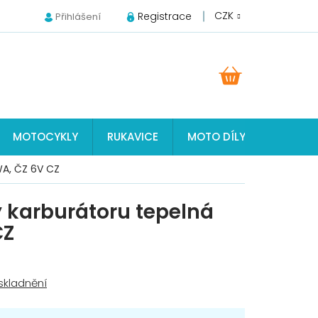
CZK
Registrace
Přihlášení
NÁKUPNÍ
KOŠÍK
MOTOCYKLY
RUKAVICE
MOTO DÍLY JAWA, ČZ, S
WA, ČZ 6V CZ
y karburátoru tepelná
CZ