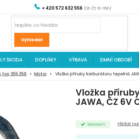
+ 420 572 632 556
ÍLY ŠKODA
DOPLŇKY
VÝBAVA
ZIMNÍ OBDOBÍ
5 typ 355,356
Motor
Vložka příruby karburátoru tepelná JA
Vložka přírub
JAWA, ČZ 6V 
Skladem