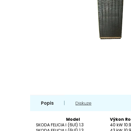
Popis
Diskuze
Model
Výkon
Ro
SKODA FELICIA I (6U1) 1.3
40 kW
10.
SKODA FELICIA I (6U1) 1.3
43 kW
10.