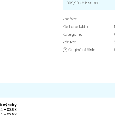
309,90 Kč bez DPH
Měrná
cena:
Značka:
Kód produktu:
Kategorie
:
Záruka
:
Originální čísla
:
?
k výroby
94 - 03.98
94 - 03.98