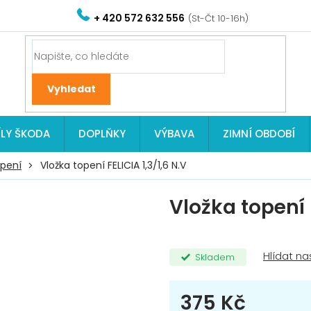
+ 420 572 632 556
ÍLY ŠKODA
DOPLŇKY
VÝBAVA
ZIMNÍ OBDOBÍ
opení
Vložka topení FELICIA 1,3/1,6 N.V
Vložka topení F
Skladem
375 Kč