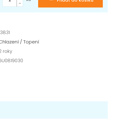
Přidat do košíku
13831
Chlazení / Topení
2 roky
6U0819030