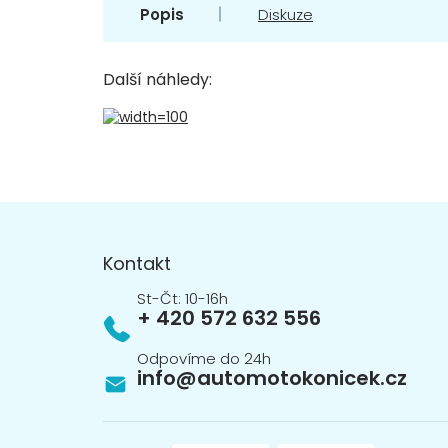
Popis
Diskuze
Další náhledy:
Z
á
p
Kontakt
a
t
+ 420 572 632 556
í
info
@
automotokonicek.cz