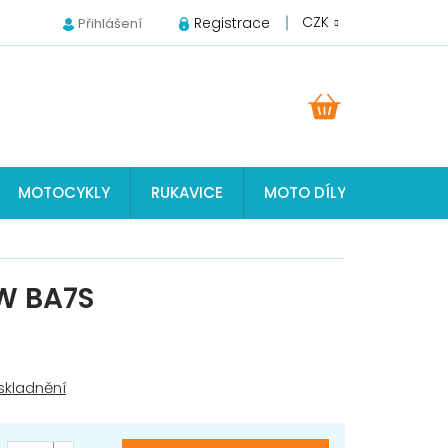
CZK
Registrace
Přihlášení
NÁKUPNÍ
KOŠÍK
MOTOCYKLY
RUKAVICE
MOTO DÍLY JAWA, ČZ, S
W BA7S