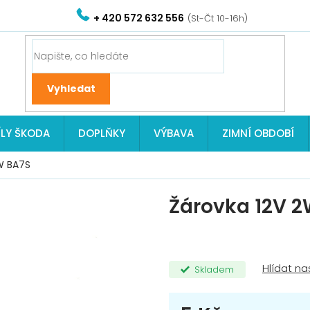
+ 420 572 632 556
ÍLY ŠKODA
DOPLŇKY
VÝBAVA
ZIMNÍ OBDOBÍ
W BA7S
Žárovka 12V 2
Skladem