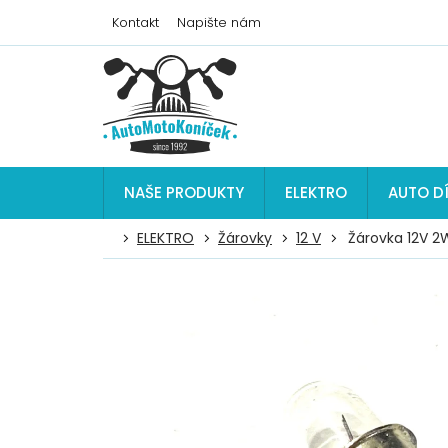
Přejít
Kontakt
Napište nám
na
obsah
NAŠE PRODUKTY
ELEKTRO
AUTO D
ELEKTRO
Žárovky
12 V
Žárovka 12V 2