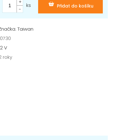
ks
Přidat do košíku
Značka: Taiwan
10730
12 V
2 roky