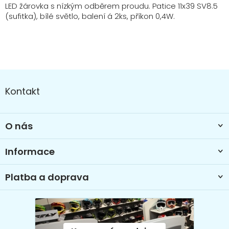
LED žárovka s nízkým odběrem proudu. Patice 11x39 SV8.5
(sufitka), bílé světlo, balení á 2ks, příkon 0,4W.
Z
á
Kontakt
p
a
t
O nás
í
Informace
Platba a doprava