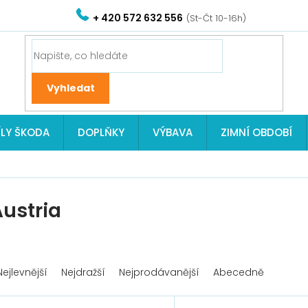
+ 420 572 632 556
ÍLY ŠKODA
DOPLŇKY
VÝBAVA
ZIMNÍ OBDOBÍ
ustria
Nejlevnější
Nejdražší
Nejprodávanější
Abecedně