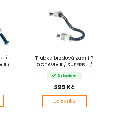
dní L
Trubka brzdová zadní P
 II /
OCTAVIA II / SUPERB II /
YETI
Skladem
295 Kč
Do košíku