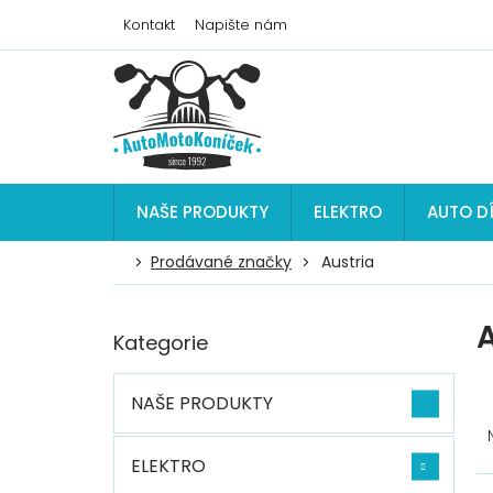
Přejít
Kontakt
Napište nám
na
obsah
NAŠE PRODUKTY
ELEKTRO
AUTO D
Prodávané značky
Austria
P
A
Kategorie
Přeskočit
o
kategorie
s
t
NAŠE PRODUKTY
Ř
r
a
a
z
n
ELEKTRO
e
V