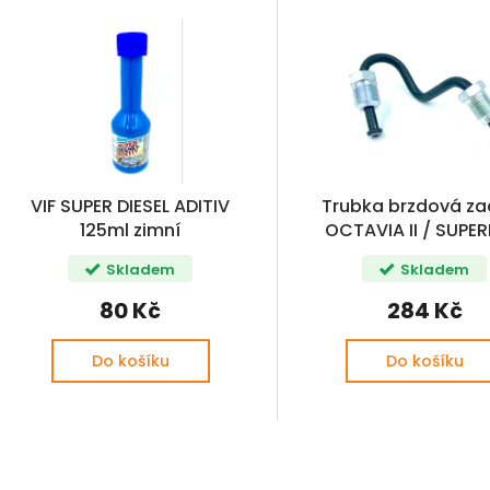
VIF SUPER DIESEL ADITIV
Trubka brzdová za
125ml zimní
OCTAVIA II / SUPERB
YETI
Skladem
Skladem
80 Kč
284 Kč
Do košíku
Do košíku
O
v