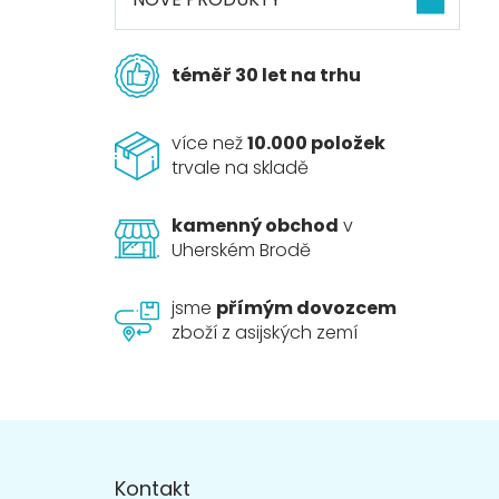
téměř 30 let na trhu
více než
10.000 položek
trvale na skladě
kamenný obchod
v
Uherském Brodě
jsme
přímým dovozcem
zboží z asijských zemí
Z
á
p
Kontakt