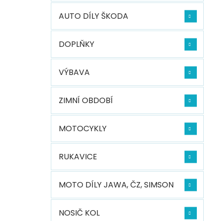
n
n
ý
í
í
AUTO DÍLY ŠKODA
p
p
p
i
a
r
s
n
DOPLŇKY
o
p
e
d
r
l
u
o
VÝBAVA
k
d
t
u
ZIMNÍ OBDOBÍ
ů
k
t
ů
MOTOCYKLY
RUKAVICE
MOTO DÍLY JAWA, ČZ, SIMSON
NOSIČ KOL